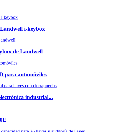
s Landwell i-keybox
keybox de Landwell
0D para automóviles
ctrónica industrial...
80E