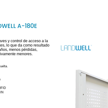
NDWELL A-180E
aves y control de acceso a la
tes, lo que da como resultado
años, menos pérdidas,
ativamente menores.
uelta.
s
RFID
PIN