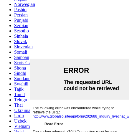
Norwegian
Pashto
Persian
Punjabi
Serbian
Sesotho
Sinhala
Slovak
Slovenian
Somali
Samoan
Scots Gaelic
Shona
Sindhi
Sundanese
Swahili
Tajik
Tamil
Telugu
Thai
Ukrainian
Urdu
Uzbek
Vietnamese
Welsh