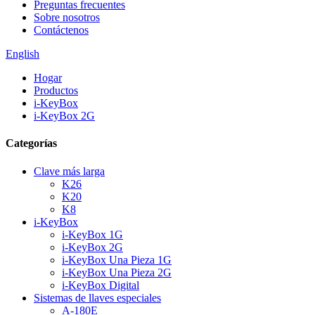
Preguntas frecuentes
Sobre nosotros
Contáctenos
English
Hogar
Productos
i-KeyBox
i-KeyBox 2G
Categorías
Clave más larga
K26
K20
K8
i-KeyBox
i-KeyBox 1G
i-KeyBox 2G
i-KeyBox Una Pieza 1G
i-KeyBox Una Pieza 2G
i-KeyBox Digital
Sistemas de llaves especiales
A-180E