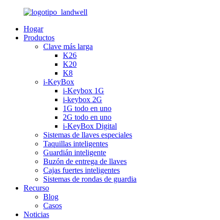
Hogar
Productos
Clave más larga
K26
K20
K8
i-KeyBox
i-Keybox 1G
i-keybox 2G
1G todo en uno
2G todo en uno
i-KeyBox Digital
Sistemas de llaves especiales
Taquillas inteligentes
Guardián inteligente
Buzón de entrega de llaves
Cajas fuertes inteligentes
Sistemas de rondas de guardia
Recurso
Blog
Casos
Noticias