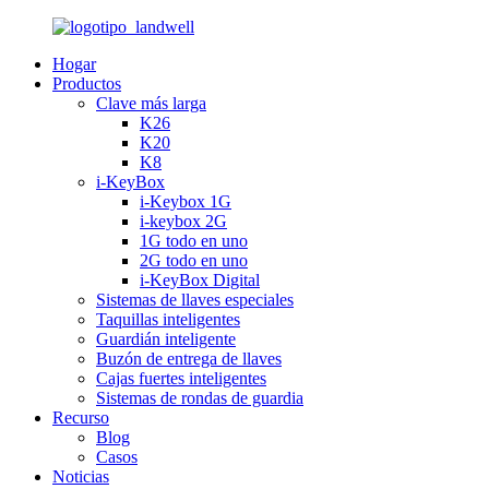
Hogar
Productos
Clave más larga
K26
K20
K8
i-KeyBox
i-Keybox 1G
i-keybox 2G
1G todo en uno
2G todo en uno
i-KeyBox Digital
Sistemas de llaves especiales
Taquillas inteligentes
Guardián inteligente
Buzón de entrega de llaves
Cajas fuertes inteligentes
Sistemas de rondas de guardia
Recurso
Blog
Casos
Noticias